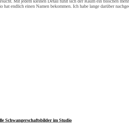
gesucht. Mit jedem kleinen Detail fühlt sich der Raum ein bisschen me
tudio hat endlich einen Namen bekommen. Ich habe lange darüber nachg
lle Schwangerschaftsbilder im Studio