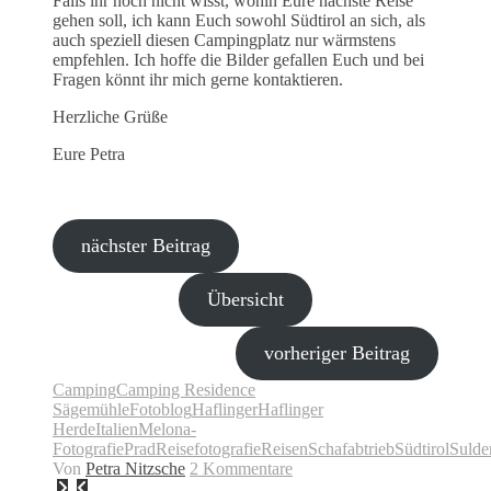
Falls ihr noch nicht wisst, wohin Eure nächste Reise
gehen soll, ich kann Euch sowohl Südtirol an sich, als
auch speziell diesen Campingplatz nur wärmstens
empfehlen. Ich hoffe die Bilder gefallen Euch und bei
Fragen könnt ihr mich gerne kontaktieren.
Herzliche Grüße
Eure Petra
nächster Beitrag
Übersicht
vorheriger Beitrag
Camping
Camping Residence
Sägemühle
Fotoblog
Haflinger
Haflinger
Herde
Italien
Melona-
Fotografie
Prad
Reisefotografie
Reisen
Schafabtrieb
Südtirol
Sulde
Von
Petra Nitzsche
2 Kommentare