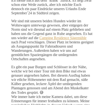
ich melde mich aus dem “krank” zurück. Es liegt zwar
schon eine Weile zurück, aber ich möchte Euch
dennoch ein paar Eindrücke unseres Urlaubs Ende
September`24 in Südtirol zeigen.
Wir sind mit unseren beiden Hunden wieder im
Wohnwagen unterwegs gewesen, aber entgegen der
Norm sind wir diesmal auf einem Platz geblieben und
haben uns die Gegend ganz in Ruhe angesehen. Es hat
uns wieder auf die
Camping Residence Sägemühle
nach Prad verschlagen. Dieser Platz ist bestens geeignet
als Ausgangspunkt für Fahrradtouren und
Wanderungen. Außerdem haben wir uns auf
gemütlichen Spaziergängen die umliegenden
Ortschaften angesehen.
Es gibt ein paar Burgen und Schlösser in der Nähe,
welche wir bei einer Tour mit dem Bike mal etwas
genauer angesehen haben. Bei diesem Ausflug haben
wir etliche Höhenmeter mit dem Rad gemacht, süße
Kälber gesehen, leckere Äpfel der umliegenden
Plantagen genossen und am Abend den Muskelkater
des Todes gespürt. 😅
Wie immer hatte ich meine Kamera dabei, um diese
Erinnerungen für immer festhalten zu können. Meine