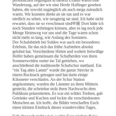
persönlichen Highlights in diesem Urlaub waren eine
Wanderung, auf der wir eine Herde Haflinger gesehen
haben, die sowohl zugänglich als auch mega zutraulich
waren. Wir konnten direkt an sie ran und es war
niedlich zu sehen, wie neugierig sie sind. Ich habe nicht
erwartet, dass sie so verschmust sind🫶🏼 Dort hätte ich
noch Stunden verbringen können, aber es lag noch jede
Menge Heimweg vor uns und die Tage waren schon
nicht mehr so lang, wie Anfang des Sommers.
Der Schafabtrieb bei Sulden war auch ein besonderes
Erlebnis, für das sich das frühe Aufstehen absolut
gelohnt hat. Verschiedene Hirten und weitere freiwillige
Helfer haben gemeinsam die Schafherden von ihren
Sommerweiden runter ins Tal getrieben, wo
anschließend die traditionelle Schafschur stattfand. Ein
“ein Tag altes Lamm” wurde die ganze Strecke in
einem Rucksack getragen und hat darin einige
Kilometer verschlafen. An der Schur Station
angekommen, wurden die Lämmer zu ihren Müttern
gesteckt, die scheinbar stolz ihren Nachwuchs dem
Publikum präsentierten. Es war ein wildes Treiben, gab
Getränke und Kuchen und lockte die verschiedensten
Menschen an. Ich hoffe, die Bilder verschaffen Euch
einen kleinen Eindruck dieses wundervollen Tages.