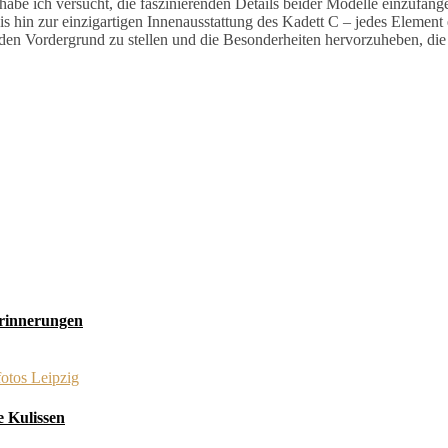
e ich versucht, die faszinierenden Details beider Modelle einzufang
 hin zur einzigartigen Innenausstattung des Kadett C – jedes Element 
 den Vordergrund zu stellen und die Besonderheiten hervorzuheben, di
Erinnerungen
e Kulissen