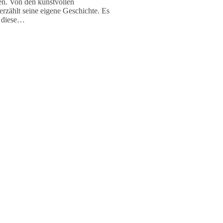
en. Von den kunstvollen
erzählt seine eigene Geschichte. Es
e diese…