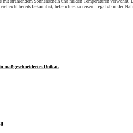
 mit strahlendem Sonnenschein und milden Temperaturen verwöhnt. Doc
ielleicht bereits bekannt ist, liebe ich es zu reisen – egal ob in der 
ein maßgeschneidertes Unikat.
ll