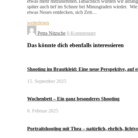
etwas mehr mitzunehmen.Tatsächlich wurden wir anfangs
später auch tief im Schnee bei Minusgraden wieder. Wie v
etwas Neues entdecken, sich Zeit…
weiterlesen
Petra Nitzsche
0 Kommentare
Das könnte dich ebenfalls interessieren
Shooting im Brautkleid: Eine neue Perspektive, auf 
15. September 2025
Wochenbett – Ein ganz besonderes Shooting
6. Februar 2025
Portraitshooting mit Thea – natürlich, ehrlich, lichtvo