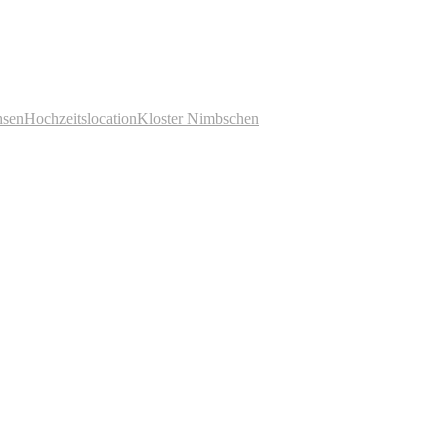
hsen
Hochzeitslocation
Kloster Nimbschen