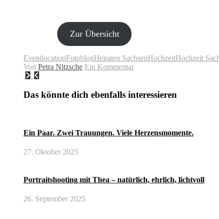
Zur Übersicht
Eventlocation
Fotoblog
Heiraten Sachsen
Hochzeit
Hochzeit Sac
Von
Petra Nitzsche
Ein Kommentar
Das könnte dich ebenfalls interessieren
Ein Paar. Zwei Trauungen. Viele Herzensmomente.
27. Oktober 2025
Portraitshooting mit Thea – natürlich, ehrlich, lichtvoll
26. September 2025