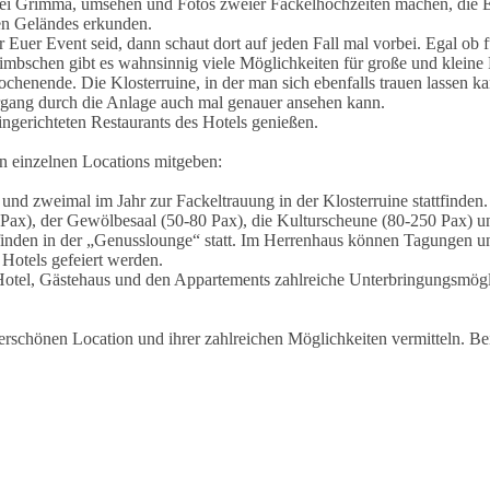
ei Grimma, umsehen und Fotos zweier Fackelhochzeiten machen, die Ev
en Geländes erkunden.
Euer Event seid, dann schaut dort auf jeden Fall mal vorbei. Egal ob f
Nimbschen gibt es wahnsinnig viele Möglichkeiten für große und kleine 
chenende. Die Klosterruine, in der man sich ebenfalls trauen lassen ka
rgang durch die Anlage auch mal genauer ansehen kann.
ngerichteten Restaurants des Hotels genießen.
n einzelnen Locations mitgeben:
und zweimal im Jahr zur Fackeltrauung in der Klosterruine stattfinden
0 Pax), der Gewölbesaal (50-80 Pax), die Kulturscheune (80-250 Pax)
 finden in der „Genusslounge“ statt. Im Herrenhaus können Tagungen 
 Hotels gefeiert werden.
Hotel, Gästehaus und den Appartements zahlreiche Unterbringungsmöglic
erschönen Location und ihrer zahlreichen Möglichkeiten vermitteln. Be