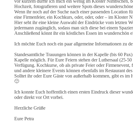
vor kurzem durfte ich mich ein wenig im Kloster Nimbschen, b
Hochzeit, fotografieren und weitere Spots dieses wunderschön
Wenn ihr noch auf der Suche nach einer passenden Location für 
eine Firmenfeier, ein Kochkurs, oder, oder, oder – im Kloster 
Hier seht ihr eine kleine Auswahl der Eindrücke vom letzten Wo
jedermann zugänglich, sodass man sich diese bei einem Spazie
Anschließend könnt ihr ein köstliches Essen im wunderschön ei
Ich möchte Euch noch ein paar allgemeine Informationen zu de
Standesamtliche Trauungen können in der Kapelle (bis 60 Pax) 
Kapelle möglich. Für Eure Feiern stehen der Luthersaal (25-5
Verfügung. Kochkurse, ob als private Feier oder Firmenevent,
und andere kleinere Events können ebenfalls im Restaurant des
Solltet ihr oder Eure Gäste von außerhalb kommen, gibt es im 
🙂
Ich konnte Euch hoffentlich einen ersten Eindruck dieser wund
oder direkt vor Ort vorbei.
Herzliche Grüße
Eure Petra